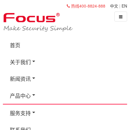
热线400-8824-888
中文
|
EN
首页
关于我们
新闻资讯
产品中心
服务支持
联系我们