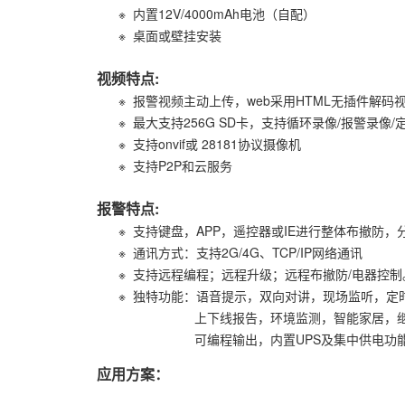
※ 内置12V/4000mAh电池（自配）
※ 桌面或壁挂安装
视频特点:
※ 报警视频主动上传，web采用HTML无插件解码
※ 最大支持256G SD卡，支持循环录像/报警录像/
※ 支持onvif或 28181协议摄像机
※ 支持P2P和云服务
报警特点:
※ 支持键盘，APP，遥控器或IE进行整体布撤防，
※ 通讯方式：支持2G/4G、TCP/IP网络通讯
※ 支持远程编程；远程升级；远程布撤防/电器控
※ 独特功能：语音提示，双向对讲，现场监听，定
上下线报告，环境监测，智能家居，继电
可编程输出，内置UPS及集中供电功
应用方案：