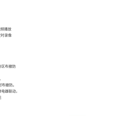
视频播放
定时录像
分区布撤防
制。
时布撤防。
器联动，
能