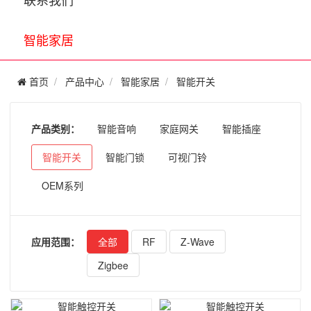
智能家居
首页
产品中心
智能家居
智能开关
产品类别：
智能音响
家庭网关
智能插座
智能开关
智能门锁
可视门铃
OEM系列
应用范围：
全部
RF
Z-Wave
Zigbee