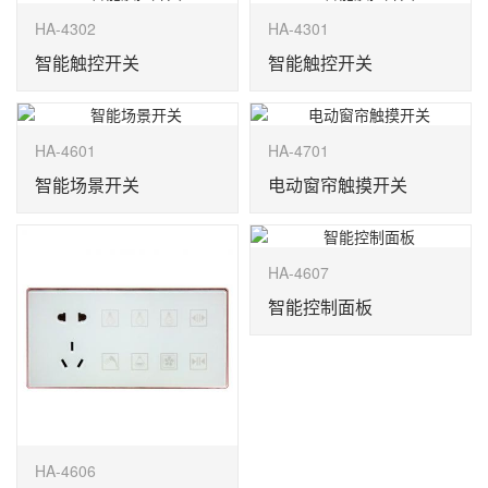
HA-4302
HA-4301
智能触控开关
智能触控开关
HA-4601
HA-4701
智能场景开关
电动窗帘触摸开关
HA-4607
智能控制面板
HA-4606